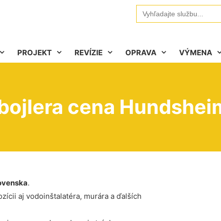
Search
for:
PROJEKT
REVÍZIE
OPRAVA
VÝMENA
 bojlera cena Hundshei
ovenska
.
ícii aj vodoinštalatéra, murára a ďalších