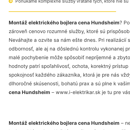
Ponúkame komplexné služby vrátane tých, ktoré nie sú
Montáž elektrického bojlera cena Hundsheim
? Po
zároveň cenovo rozumné služby, ktoré sú prispôso
Neváhajte a ozvite sa nám ešte dnes. Pri realizácií
odbornosť, ale aj na dôslednú kontrolu vykonanej p
malé pochybenie môže spôsobiť nepríjemné a zbyto
hodnoty patrí spoľahlivosť, ochota, korektný príst
spokojnosť každého zákazníka, ktorá je pre nás vžd
dlhoročné skúsenosti, bohatú prax a sú plne k vaš
cena Hundsheim
– www.i-elektrikar.sk je tu pre vás
Montáž elektrického bojlera cena Hundsheim
– ne