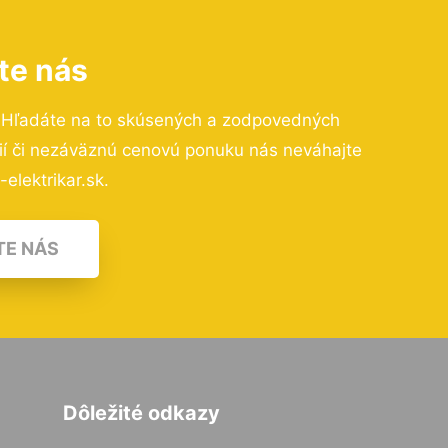
te nás
 Hľadáte na to skúsených a zodpovedných
cií či nezáväznú cenovú ponuku nás neváhajte
elektrikar.sk.
TE NÁS
Dôležité odkazy