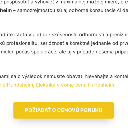
e prispôsobiť a vyhovieť v maximálnej možnej miere, pre
dsheim
– samozrejmosťou sú aj odborné konzultácie či det
adáte istotu v podobe skúseností, odbornosti a precízn
kú profesionalitu, serióznosť a korektné jednanie od p
nielen počas spolupráce, ale aj v prípade riešenia príp
nami sa o výsledok nemusíte obávať. Neváhajte a kontaktu
enie Hundsheim
,
Elektrika v dome cena Hundsheim
.
POŽIADAŤ O CENOVÚ PONUKU