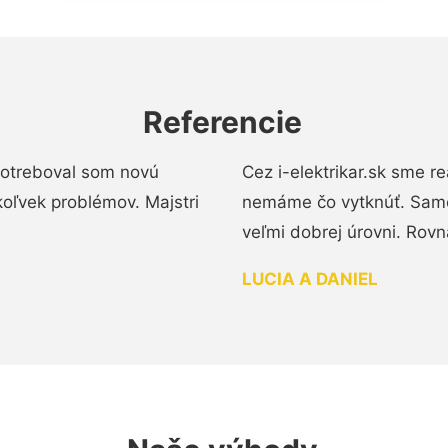
Referencie
 Potreboval som novú
Cez i-elektrikar.sk sme 
koľvek problémov. Majstri
nemáme čo vytknúť. Samot
veľmi dobrej úrovni. Rovn
LUCIA A DANIEL