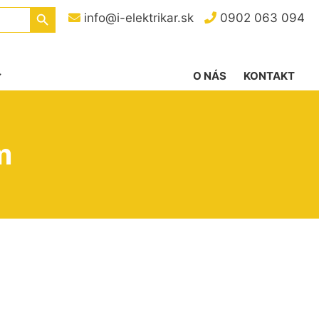
Search Button
info@i-elektrikar.sk
0902 063 094
O NÁS
KONTAKT
m