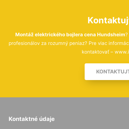
Kontaktuj
Montáž elektrického bojlera cena Hundsheim
?
profesionálov za rozumný peniaz? Pre viac informá
kontaktovať – www.i-
KONTAKTUJ
Kontaktné údaje