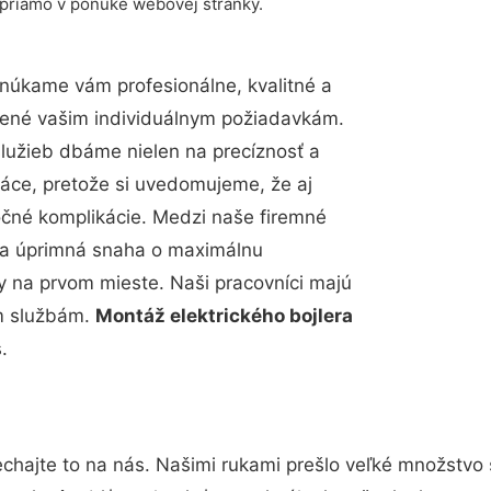
 priamo v ponuke webovej stránky.
núkame vám profesionálne, kvalitné a
bené vašim individuálnym požiadavkám.
 služieb dbáme nielen na precíznosť a
ráce, pretože si uvedomujeme, že aj
čné komplikácie. Medzi naše firemné
up a úprimná snaha o maximálnu
y na prvom mieste. Naši pracovníci majú
im službám.
Montáž elektrického bojlera
.
chajte to na nás. Našimi rukami prešlo veľké množstvo