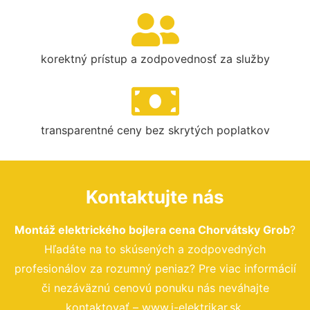
korektný prístup a zodpovednosť za služby
transparentné ceny bez skrytých poplatkov
Kontaktujte nás
Montáž elektrického bojlera cena Chorvátsky Grob
?
Hľadáte na to skúsených a zodpovedných
profesionálov za rozumný peniaz? Pre viac informácií
či nezáväznú cenovú ponuku nás neváhajte
kontaktovať – www.i-elektrikar.sk.