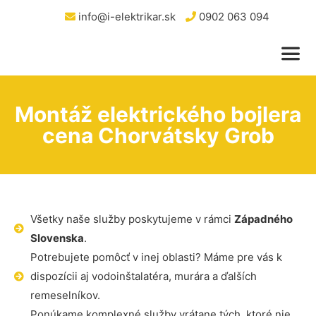
info@i-elektrikar.sk
0902 063 094
Montáž elektrického bojlera
cena Chorvátsky Grob
Všetky naše služby poskytujeme v rámci
Západného
Slovenska
.
Potrebujete pomôcť v inej oblasti? Máme pre vás k
dispozícii aj vodoinštalatéra, murára a ďalších
remeselníkov.
Ponúkame komplexné služby vrátane tých, ktoré nie