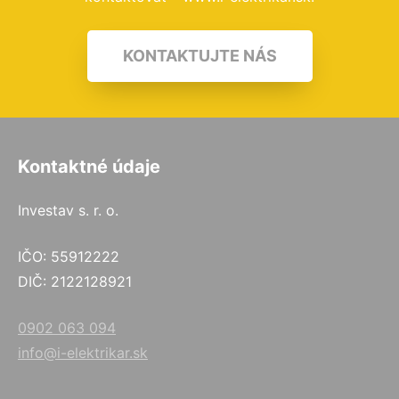
KONTAKTUJTE NÁS
Kontaktné údaje
Investav s. r. o.
IČO: 55912222
DIČ: 2122128921
0902 063 094
info@i-elektrikar.sk