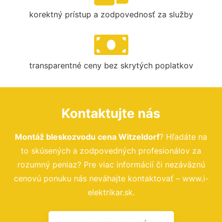
korektný prístup a zodpovednosť za služby
transparentné ceny bez skrytých poplatkov
Kontaktujte nás
Montáž bleskozvodu cena Witzeldorf
? Hľadáte na
to skúsených a zodpovedných profesionálov za
rozumný peniaz? Pre viac informácií či nezáväznú
cenovú ponuku nás neváhajte kontaktovať – www.i-
elektrikar.sk.