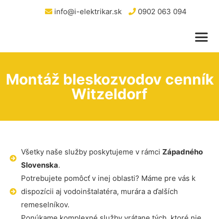
info@i-elektrikar.sk
0902 063 094
Montáž bleskozvodov cenník
Witzeldorf
Všetky naše služby poskytujeme v rámci
Západného
Slovenska
.
Potrebujete pomôcť v inej oblasti? Máme pre vás k
dispozícii aj vodoinštalatéra, murára a ďalších
remeselníkov.
Ponúkame komplexné služby vrátane tých, ktoré nie