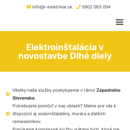
info@i-elektrikar.sk
0902 063 094
Elektroinštalácia v
novostavbe Dlhé diely
Všetky naše služby poskytujeme v rámci
Západného
Slovenska
.
Potrebujete pomôcť v inej oblasti? Máme pre vás k
dispozícii aj vodoinštalatéra, murára a ďalších
remeselníkov.
Ponúkame komplexné služby vrátane tých, ktoré nie