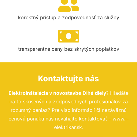
korektný prístup a zodpovednosť za služby
transparentné ceny bez skrytých poplatkov
Kontaktujte nás
Elektroinštalácia v novostavbe Dlhé diely
? Hľadáte
na to skúsených a zodpovedných profesionálov za
rozumný peniaz? Pre viac informácií či nezáväznú
cenovú ponuku nás neváhajte kontaktovať – www.i-
elektrikar.sk.