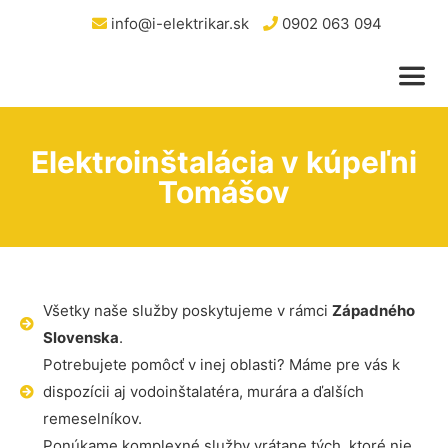
info@i-elektrikar.sk
0902 063 094
Elektroinštalácia v kúpeľni
Tomášov
Všetky naše služby poskytujeme v rámci
Západného
Slovenska
.
Potrebujete pomôcť v inej oblasti? Máme pre vás k
dispozícii aj vodoinštalatéra, murára a ďalších
remeselníkov.
Ponúkame komplexné služby vrátane tých, ktoré nie