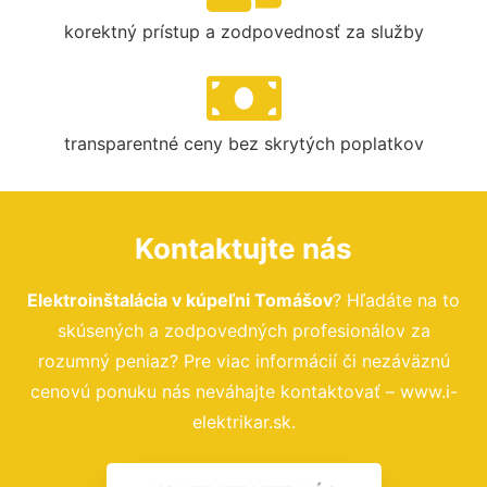
korektný prístup a zodpovednosť za služby
transparentné ceny bez skrytých poplatkov
Kontaktujte nás
Elektroinštalácia v kúpeľni Tomášov
? Hľadáte na to
skúsených a zodpovedných profesionálov za
rozumný peniaz? Pre viac informácií či nezáväznú
cenovú ponuku nás neváhajte kontaktovať – www.i-
elektrikar.sk.