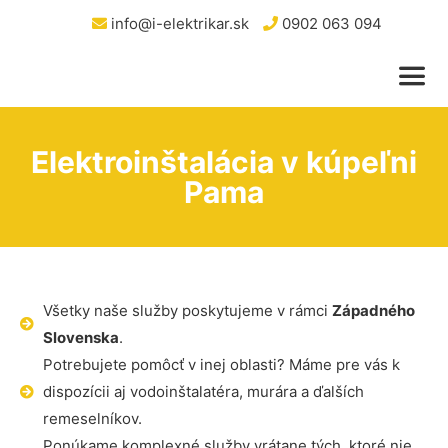
info@i-elektrikar.sk
0902 063 094
Elektroinštalácia v kúpeľni
Pama
Všetky naše služby poskytujeme v rámci
Západného
Slovenska
.
Potrebujete pomôcť v inej oblasti? Máme pre vás k
dispozícii aj vodoinštalatéra, murára a ďalších
remeselníkov.
Ponúkame komplexné služby vrátane tých, ktoré nie