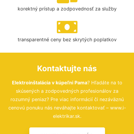
korektný prístup a zodpovednosť za služby
transparentné ceny bez skrytých poplatkov
Kontaktujte nás
Elektroinštalácia v kúpeľni Pama
? Hľadáte na to
skúsených a zodpovedných profesionálov za
rozumný peniaz? Pre viac informácií či nezáväznú
cenovú ponuku nás neváhajte kontaktovať – www.i-
elektrikar.sk.