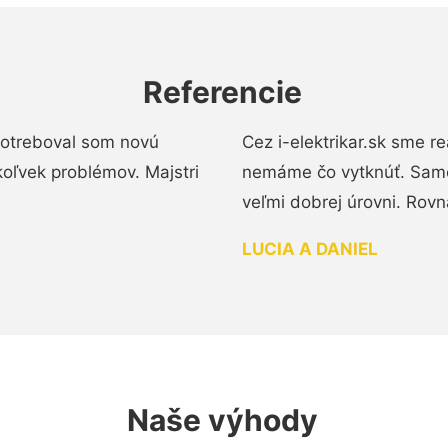
Referencie
 Potreboval som novú
Cez i-elektrikar.sk sme 
koľvek problémov. Majstri
nemáme čo vytknúť. Samot
veľmi dobrej úrovni. Rovn
LUCIA A DANIEL
Naše výhody