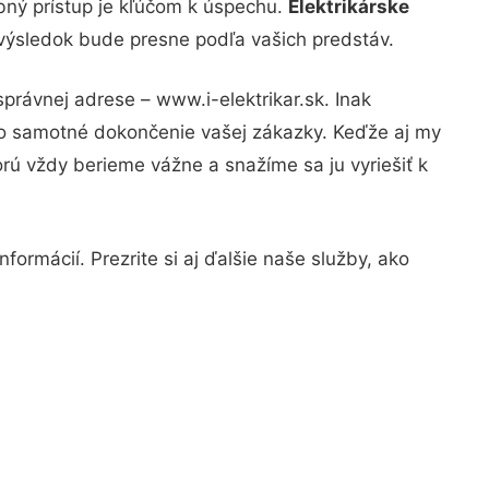
bný prístup je kľúčom k úspechu.
Elektrikárske
 výsledok bude presne podľa vašich predstáv.
právnej adrese – www.i-elektrikar.sk. Inak
po samotné dokončenie vašej zákazky. Keďže aj my
orú vždy berieme vážne a snažíme sa ju vyriešiť k
formácií. Prezrite si aj ďalšie naše služby, ako