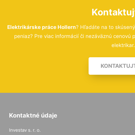
Kontaktuj
Elektrikárske práce Hollern
? Hľadáte na to skúsen
peniaz? Pre viac informácií či nezáväznú cenovú
elektrikar
KONTAKTUJ
Kontaktné údaje
Investav s. r. o.