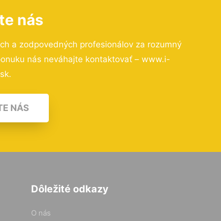
te nás
ých a zodpovedných profesionálov za rozumný
 ponuku nás neváhajte kontaktovať – www.i-
.sk.
TE NÁS
Dôležité odkazy
O nás