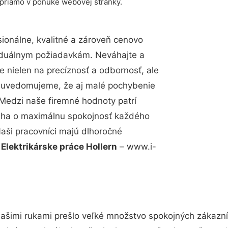
 priamo v ponuke webovej stránky.
onálne, kvalitné a zároveň cenovo
viduálnym požiadavkám. Neváhajte a
e nielen na precíznosť a odbornosť, ale
si uvedomujeme, že aj malé pochybenie
Medzi naše firemné hodnoty patrí
snaha o maximálnu spokojnosť každého
Naši pracovníci majú dlhoročné
.
Elektrikárske práce Hollern
– www.i-
ašimi rukami prešlo veľké množstvo spokojných zákazník