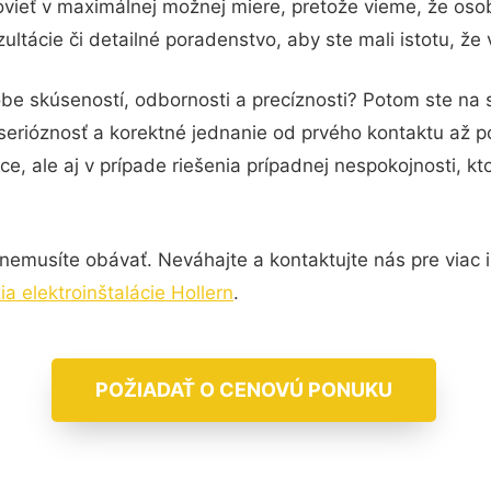
vieť v maximálnej možnej miere, pretože vieme, že oso
ltácie či detailné poradenstvo, aby ste mali istotu, že
be skúseností, odbornosti a precíznosti? Potom ste na s
serióznosť a korektné jednanie od prvého kontaktu až 
e, ale aj v prípade riešenia prípadnej nespokojnosti, kt
nemusíte obávať. Neváhajte a kontaktujte nás pre viac in
ia elektroinštalácie Hollern
.
POŽIADAŤ O CENOVÚ PONUKU