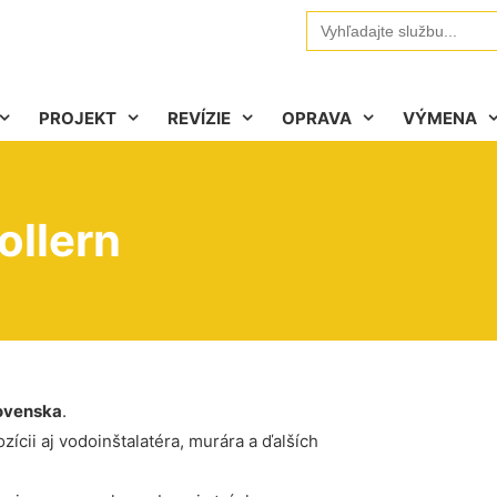
Search
for:
PROJEKT
REVÍZIE
OPRAVA
VÝMENA
ollern
ovenska
.
ícii aj vodoinštalatéra, murára a ďalších