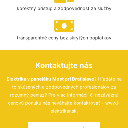
korektný prístup a zodpovednosť za služby
transparentné ceny bez skrytých poplatkov
Kontaktujte nás
Elektrika v paneláku Most pri Bratislave
? Hľadáte na
to skúsených a zodpovedných profesionálov za
rozumný peniaz? Pre viac informácií či nezáväznú
cenovú ponuku nás neváhajte kontaktovať – www.i-
elektrikar.sk.