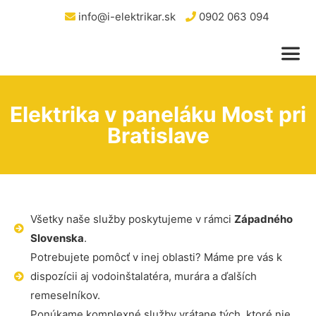
info@i-elektrikar.sk
0902 063 094
Elektrika v paneláku Most pri
Bratislave
Všetky naše služby poskytujeme v rámci
Západného
Slovenska
.
Potrebujete pomôcť v inej oblasti? Máme pre vás k
dispozícii aj vodoinštalatéra, murára a ďalších
remeselníkov.
Ponúkame komplexné služby vrátane tých, ktoré nie