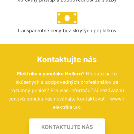
transparentné ceny bez skrytých poplatkov
Kontaktujte nás
Elektrika v paneláku Hollern
? Hľadáte na to
skúsených a zodpovedných profesionálov za
rozumný peniaz? Pre viac informácií či nezáväznú
cenovú ponuku nás neváhajte kontaktovať – www.i-
elektrikar.sk.
KONTAKTUJTE NÁS