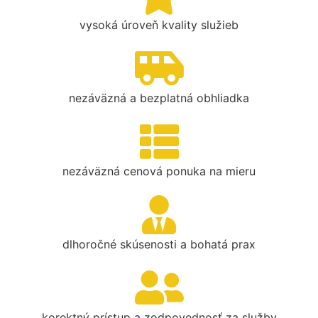
vysoká úroveň kvality služieb
nezáväzná a bezplatná obhliadka
nezáväzná cenová ponuka na mieru
dlhoročné skúsenosti a bohatá prax
korektný prístup a zodpovednosť za služby