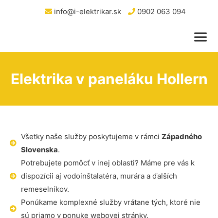
info@i-elektrikar.sk
0902 063 094
Elektrika v paneláku Hollern
Všetky naše služby poskytujeme v rámci
Západného
Slovenska
.
Potrebujete pomôcť v inej oblasti? Máme pre vás k
dispozícii aj vodoinštalatéra, murára a ďalších
remeselníkov.
Ponúkame komplexné služby vrátane tých, ktoré nie
sú priamo v ponuke webovej stránky.