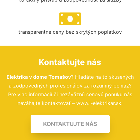
transparentné ceny bez skrytých poplatkov
Kontaktujte nás
Elektrika v dome Tomášov
? Hľadáte na to skúsených
a zodpovedných profesionálov za rozumný peniaz?
Pre viac informácií či nezáväznú cenovú ponuku nás
neváhajte kontaktovať – www.i-elektrikar.sk.
KONTAKTUJTE NÁS