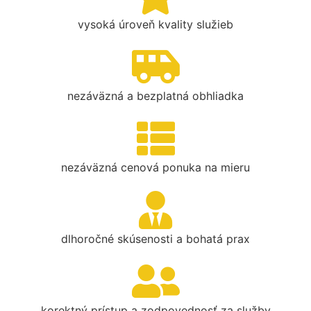
vysoká úroveň kvality služieb
nezáväzná a bezplatná obhliadka
nezáväzná cenová ponuka na mieru
dlhoročné skúsenosti a bohatá prax
korektný prístup a zodpovednosť za služby