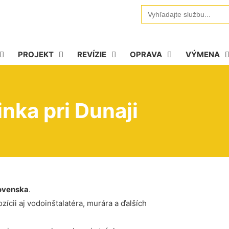
Search
for:
PROJEKT
REVÍZIE
OPRAVA
VÝMENA
nka pri Dunaji
ovenska
.
ícii aj vodoinštalatéra, murára a ďalších