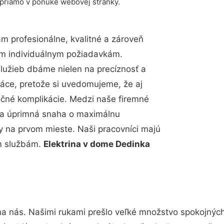
 priamo v ponuke webovej stránky.
 profesionálne, kvalitné a zároveň
im individuálnym požiadavkám.
 služieb dbáme nielen na precíznosť a
ráce, pretože si uvedomujeme, že aj
čné komplikácie. Medzi naše firemné
up a úprimná snaha o maximálnu
y na prvom mieste. Naši pracovníci majú
im službám.
Elektrina v dome Dedinka
na nás. Našimi rukami prešlo veľké množstvo spokojnýc