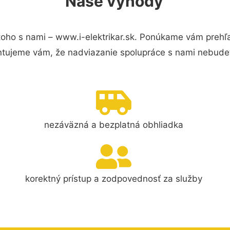
Naše výhody
oho s nami – www.i-elektrikar.sk. Ponúkame vám prehľa
ntujeme vám, že nadviazanie spolupráce s nami nebudet
nezáväzná a bezplatná obhliadka
korektný prístup a zodpovednosť za služby