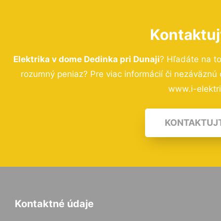
Kontaktuj
Elektrika v dome Dedinka pri Dunaji
? Hľadáte na t
rozumný peniaz? Pre viac informácií či nezáväznú
www.i-elektri
KONTAKTUJ
Kontaktné údaje