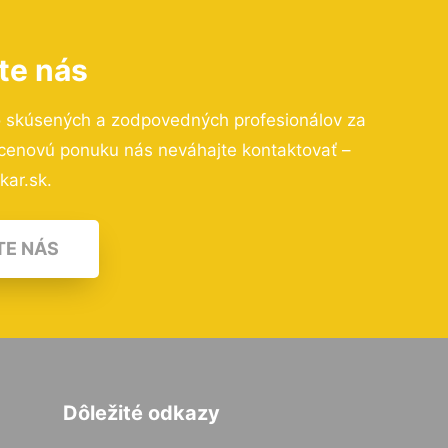
te nás
o skúsených a zodpovedných profesionálov za
 cenovú ponuku nás neváhajte kontaktovať –
kar.sk.
TE NÁS
Dôležité odkazy