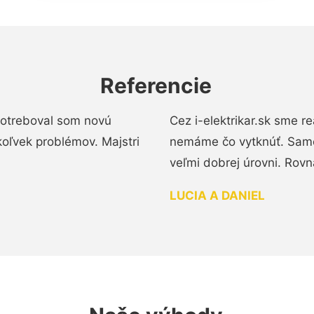
Referencie
 Potreboval som novú
Cez i-elektrikar.sk sme 
koľvek problémov. Majstri
nemáme čo vytknúť. Samot
veľmi dobrej úrovni. Rovn
LUCIA A DANIEL