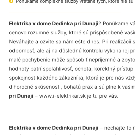
Ponúkame komplexné služby vrátane tých, ktoré nie sú
Elektrika v dome Dedinka pri Dunaji
? Ponúkame vám
cenovo rozumné služby, ktoré sú prispôsobené vaš
Neváhajte a ozvite sa nám ešte dnes. Pri realizácií
odbornosť, ale aj na dôslednú kontrolu vykonanej p
malé pochybenie môže spôsobiť nepríjemné a zbyto
hodnoty patrí spoľahlivosť, ochota, korektný príst
spokojnosť každého zákazníka, ktorá je pre nás vžd
dlhoročné skúsenosti, bohatú prax a sú plne k vaš
pri Dunaji
– www.i-elektrikar.sk je tu pre vás.
Elektrika v dome Dedinka pri Dunaji
– nechajte to 