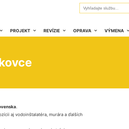
Search
for:
PROJEKT
REVÍZIE
OPRAVA
VÝMENA
nkovce
ovenska
.
ícii aj vodoinštalatéra, murára a ďalších