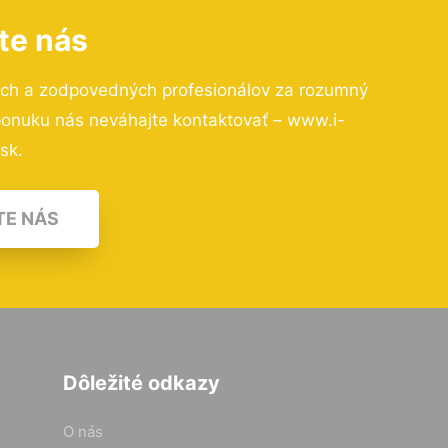
te nás
ých a zodpovedných profesionálov za rozumný
 ponuku nás neváhajte kontaktovať – www.i-
.sk.
TE NÁS
Dôležité odkazy
O nás