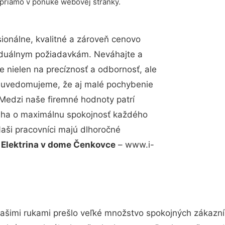
 priamo v ponuke webovej stránky.
onálne, kvalitné a zároveň cenovo
viduálnym požiadavkám. Neváhajte a
e nielen na precíznosť a odbornosť, ale
si uvedomujeme, že aj malé pochybenie
Medzi naše firemné hodnoty patrí
snaha o maximálnu spokojnosť každého
Naši pracovníci majú dlhoročné
.
Elektrina v dome Čenkovce
– www.i-
ašimi rukami prešlo veľké množstvo spokojných zákazník