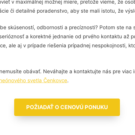
vieť v maximálnej možnej miere, pretože vieme, že oso
ie či detailné poradenstvo, aby ste mali istotu, že vý
be skúseností, odbornosti a precíznosti? Potom ste na s
serióznosť a korektné jednanie od prvého kontaktu až 
e, ale aj v prípade riešenia prípadnej nespokojnosti, kt
nemusíte obávať. Neváhajte a kontaktujte nás pre viac inf
 neónového svetla Čenkovce
.
POŽIADAŤ O CENOVÚ PONUKU