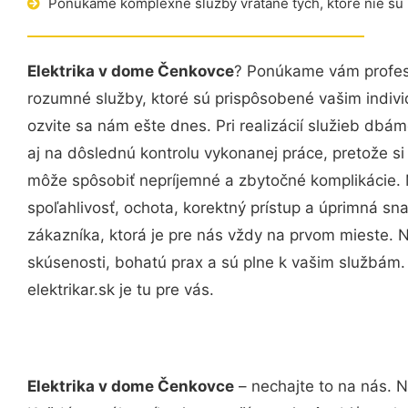
Ponúkame komplexné služby vrátane tých, ktoré nie sú
Elektrika v dome Čenkovce
? Ponúkame vám profesi
rozumné služby, ktoré sú prispôsobené vašim indi
ozvite sa nám ešte dnes. Pri realizácií služieb dbám
aj na dôslednú kontrolu vykonanej práce, pretože 
môže spôsobiť nepríjemné a zbytočné komplikácie. 
spoľahlivosť, ochota, korektný prístup a úprimná 
zákazníka, ktorá je pre nás vždy na prvom mieste. 
skúsenosti, bohatú prax a sú plne k vašim službám
elektrikar.sk je tu pre vás.
Elektrika v dome Čenkovce
– nechajte to na nás. N