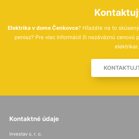
Kontaktuj
Elektrika v dome Čenkovce
? Hľadáte na to skúsen
peniaz? Pre viac informácií či nezáväznú cenovú
elektrikar
KONTAKTUJ
Kontaktné údaje
Investav s. r. o.