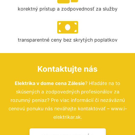
korektný prístup a zodpovednosť za služby
transparentné ceny bez skrytých poplatkov
Kontaktujte nás
Elektrika v dome cena Zálesie
? Hľadáte na to
skúsených a zodpovedných profesionálov za
rozumný peniaz? Pre viac informácií či nezáväznú
cenovú ponuku nás neváhajte kontaktovať – www.i-
elektrikar.sk.