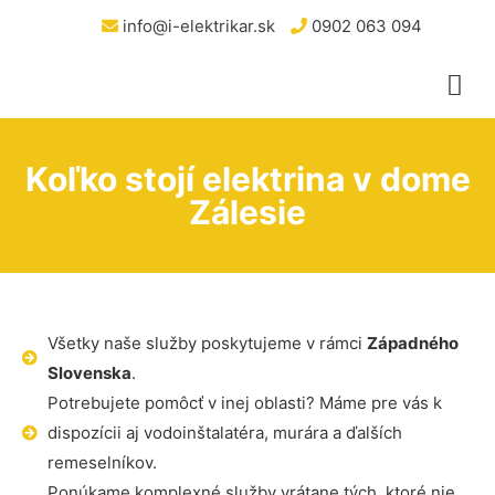
info@i-elektrikar.sk
0902 063 094
Koľko stojí elektrina v dome
Zálesie
Všetky naše služby poskytujeme v rámci
Západného
Slovenska
.
Potrebujete pomôcť v inej oblasti? Máme pre vás k
dispozícii aj vodoinštalatéra, murára a ďalších
remeselníkov.
Ponúkame komplexné služby vrátane tých, ktoré nie