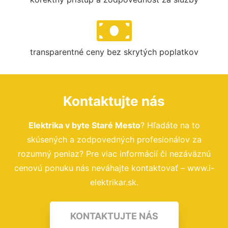
transparentné ceny bez skrytých poplatkov
Kontaktujte nás
Elektrika v byte Staré Mesto
? Hľadáte na to
skúsených a zodpovedných profesionálov za
rozumný peniaz? Pre viac informácií či nezáväznú
cenovú ponuku nás neváhajte kontaktovať – www.i-
elektrikar.sk.
KONTAKTUJTE NÁS