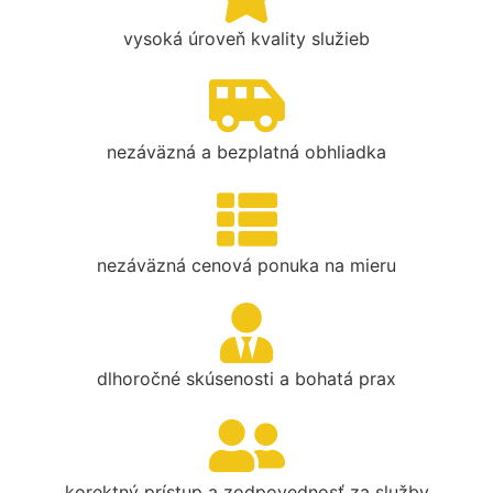
vysoká úroveň kvality služieb
nezáväzná a bezplatná obhliadka
nezáväzná cenová ponuka na mieru
dlhoročné skúsenosti a bohatá prax
korektný prístup a zodpovednosť za služby