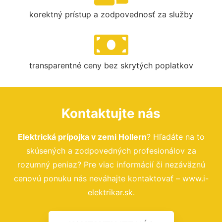
korektný prístup a zodpovednosť za služby
transparentné ceny bez skrytých poplatkov
Kontaktujte nás
Elektrická prípojka v zemi Hollern
? Hľadáte na to
skúsených a zodpovedných profesionálov za
rozumný peniaz? Pre viac informácií či nezáväznú
cenovú ponuku nás neváhajte kontaktovať – www.i-
elektrikar.sk.