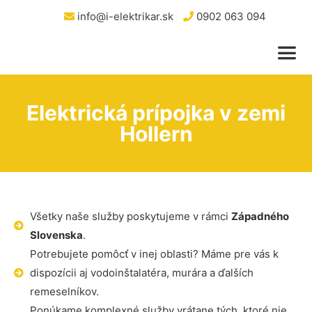
info@i-elektrikar.sk
0902 063 094
Elektrická prípojka v zemi
Hollern
Všetky naše služby poskytujeme v rámci
Západného
Slovenska
.
Potrebujete pomôcť v inej oblasti? Máme pre vás k
dispozícii aj vodoinštalatéra, murára a ďalších
remeselníkov.
Ponúkame komplexné služby vrátane tých, ktoré nie