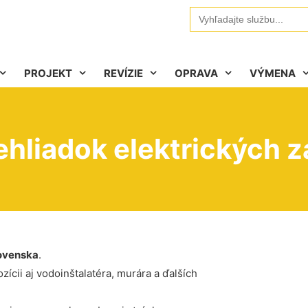
Search
for:
PROJEKT
REVÍZIE
OPRAVA
VÝMENA
hliadok elektrických z
ovenska
.
ícii aj vodoinštalatéra, murára a ďalších