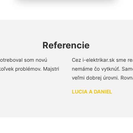
Referencie
 Potreboval som novú
Cez i-elektrikar.sk sme 
koľvek problémov. Majstri
nemáme čo vytknúť. Samot
veľmi dobrej úrovni. Rovn
LUCIA A DANIEL