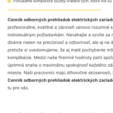
Ponúkame komplexné služby vrátane tých, ktoré nie sú
Cenník odborných prehliadok elektrických zariad
profesionálne, kvalitné a zároveň cenovo rozumné s
individuálnym požiadavkám. Neváhajte a ozvite sa ná
dbáme nielen na precíznosť a odbornosť, ale aj na 
pretože si uvedomujeme, že aj malé pochybenie mô
komplikácie. Medzi naše firemné hodnoty patrí spoľa
úprimná snaha o maximálnu spokojnosť každého zák
mieste. Naši pracovníci majú dlhoročné skúsenosti,
Cenník odborných prehliadok elektrických zariad
tu pre vás.