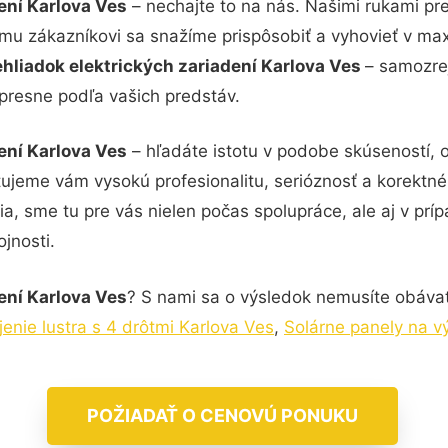
ení Karlova Ves
– nechajte to na nás. Našimi rukami pr
ému zákazníkovi sa snažíme prispôsobiť a vyhovieť v ma
hliadok elektrických zariadení Karlova Ves
– samozrej
 presne podľa vašich predstáv.
ení Karlova Ves
– hľadáte istotu v podobe skúseností, 
tujeme vám vysokú profesionalitu, serióznosť a korektn
, sme tu pre vás nielen počas spolupráce, ale aj v príp
jnosti.
ení Karlova Ves
? S nami sa o výsledok nemusíte obávať.
enie lustra s 4 drôtmi Karlova Ves
,
Solárne panely na v
POŽIADAŤ O CENOVÚ PONUKU