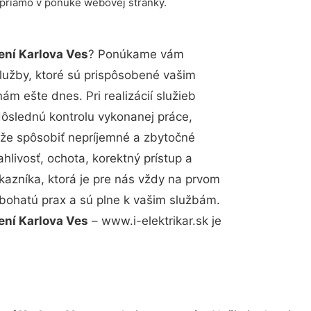
 priamo v ponuke webovej stránky.
ení Karlova Ves
? Ponúkame vám
lužby, ktoré sú prispôsobené vašim
m ešte dnes. Pri realizácií služieb
dôslednú kontrolu vykonanej práce,
že spôsobiť nepríjemné a zbytočné
hlivosť, ochota, korektný prístup a
azníka, ktorá je pre nás vždy na prvom
 bohatú prax a sú plne k vašim službám.
ení Karlova Ves
– www.i-elektrikar.sk je