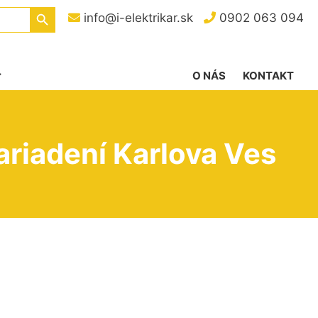
Search Button
info@i-elektrikar.sk
0902 063 094
O NÁS
KONTAKT
ariadení Karlova Ves