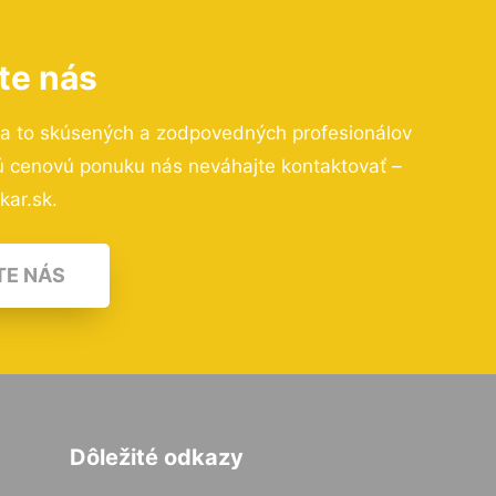
te nás
na to skúsených a zodpovedných profesionálov
nú cenovú ponuku nás neváhajte kontaktovať –
kar.sk.
TE NÁS
Dôležité odkazy