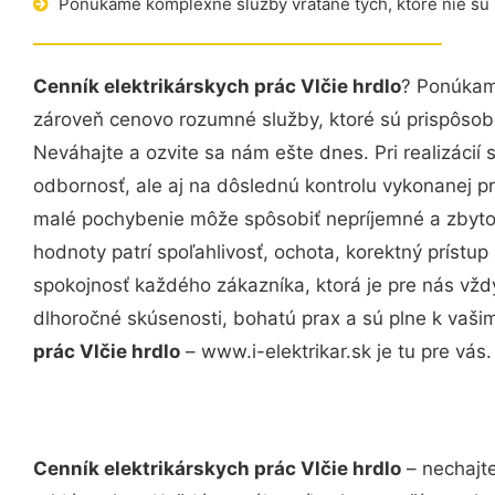
Ponúkame komplexné služby vrátane tých, ktoré nie sú
Cenník elektrikárskych prác Vlčie hrdlo
? Ponúkame
zároveň cenovo rozumné služby, ktoré sú prispôso
Neváhajte a ozvite sa nám ešte dnes. Pri realizácií
odbornosť, ale aj na dôslednú kontrolu vykonanej p
malé pochybenie môže spôsobiť nepríjemné a zbyto
hodnoty patrí spoľahlivosť, ochota, korektný príst
spokojnosť každého zákazníka, ktorá je pre nás vžd
dlhoročné skúsenosti, bohatú prax a sú plne k vaš
prác Vlčie hrdlo
– www.i-elektrikar.sk je tu pre vás.
Cenník elektrikárskych prác Vlčie hrdlo
– nechajte