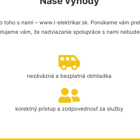
Naše výhody
 toho s nami – www.i-elektrikar.sk. Ponúkame vám preh
ntujeme vám, že nadviazanie spolupráce s nami nebudet
nezáväzná a bezplatná obhliadka
korektný prístup a zodpovednosť za služby