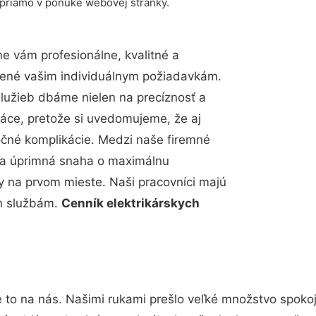
 priamo v ponuke webovej stránky.
 vám profesionálne, kvalitné a
bené vašim individuálnym požiadavkám.
 služieb dbáme nielen na precíznosť a
ráce, pretože si uvedomujeme, že aj
čné komplikácie. Medzi naše firemné
up a úprimná snaha o maximálnu
y na prvom mieste. Naši pracovníci majú
im službám.
Cenník elektrikárskych
 to na nás. Našimi rukami prešlo veľké množstvo spoko