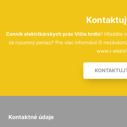
Kontaktuj
Cenník elektrikárskych prác Vlčie hrdlo
? Hľadáte 
za rozumný peniaz? Pre viac informácií či nezáväz
www.i-elektri
KONTAKTUJ
Kontaktné údaje