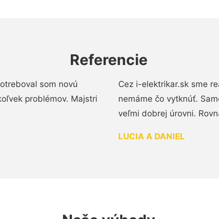
Referencie
 Potreboval som novú
Cez i-elektrikar.sk sme 
koľvek problémov. Majstri
nemáme čo vytknúť. Samot
veľmi dobrej úrovni. Rovn
LUCIA A DANIEL