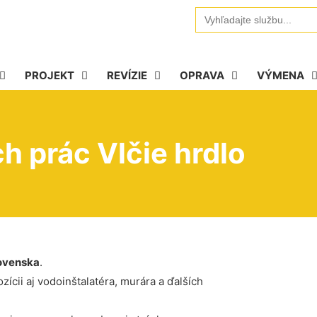
Search
for:
PROJEKT
REVÍZIE
OPRAVA
VÝMENA
h prác Vlčie hrdlo
ovenska
.
ícii aj vodoinštalatéra, murára a ďalších