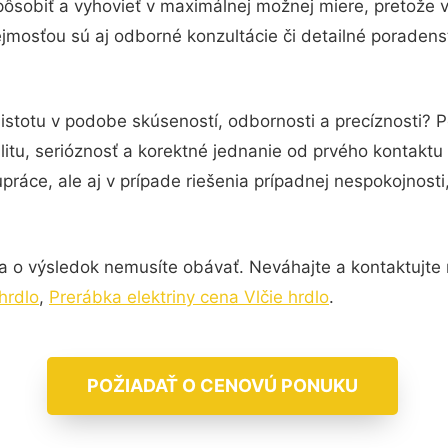
pôsobiť a vyhovieť v maximálnej možnej miere, pretože 
jmosťou sú aj odborné konzultácie či detailné poradenst
istotu v podobe skúseností, odbornosti a precíznosti? P
itu, serióznosť a korektné jednanie od prvého kontakt
práce, ale aj v prípade riešenia prípadnej nespokojnosti
a o výsledok nemusíte obávať. Neváhajte a kontaktujte ná
hrdlo
,
Prerábka elektriny cena Vlčie hrdlo
.
POŽIADAŤ O CENOVÚ PONUKU