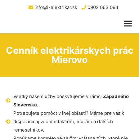
info@i-elektrikar.sk
0902 063 094
Cenník elektrikárskych prác
Mierovo
Všetky naše služby poskytujeme v rámci
Západného
Slovenska
.
Potrebujete pomôcť v inej oblasti? Máme pre vás k
dispozícii aj vodoinštalatéra, murára a ďalších
remeselníkov.
Ponúkame komplexné služby vrátane tých, ktoré nie