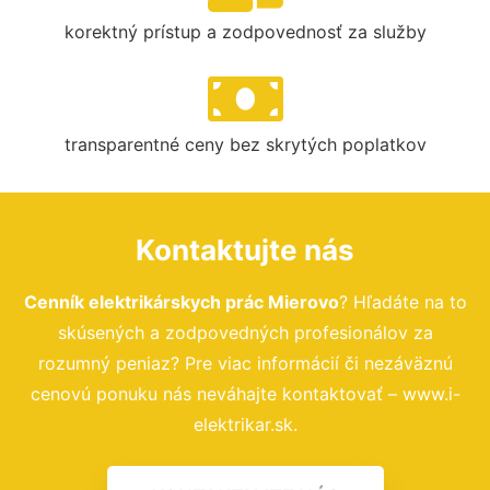
korektný prístup a zodpovednosť za služby
transparentné ceny bez skrytých poplatkov
Kontaktujte nás
Cenník elektrikárskych prác Mierovo
? Hľadáte na to
skúsených a zodpovedných profesionálov za
rozumný peniaz? Pre viac informácií či nezáväznú
cenovú ponuku nás neváhajte kontaktovať – www.i-
elektrikar.sk.