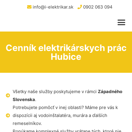
info@i-elektrikar.sk
0902 063 094
Cenník elektrikárskych prác
Hubice
Všetky naše služby poskytujeme v rámci
Západného
Slovenska
.
Potrebujete pomôcť v inej oblasti? Máme pre vás k
dispozícii aj vodoinštalatéra, murára a ďalších
remeselníkov.
Ponúkame komplexné služby vrátane tých, ktoré nie