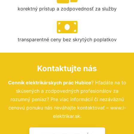
korektný prístup a zodpovednosť za služby
transparentné ceny bez skrytých poplatkov
Kontaktujte nás
Cenník elektrikárskych prác Hubice
? Hľadáte na to
skúsených a zodpovedných profesionálov za
rozumný peniaz? Pre viac informácií či nezáväznú
cenovú ponuku nás neváhajte kontaktovať – www.i-
elektrikar.sk.